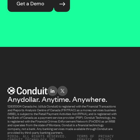
Get a Demo
Anydollar. Anytime. Anywhere.
12835304 Canada Inc. (d/b/a Conduit) is registered with the Financial Transactions
and Reports Analysis Centre of Canada (FINTRAC) as a money services business
(MSB), is subject to the Retail Payment Activities Act (RPAA), and is registered with
the Bank of Canada as a payment service provider (PSP). Conduit Technology, Inc.
is registered with the Financial Crimes Enforcement Network (FinCEN) as an MSB
and operates from the state of Montana. Conduit is a financial technology
company, not a bank. Any banking services made available through Conduit are
provided by third-party banking partners.
©2026. ALL RIGHTS RESERVED.
TERMS OF
PRIVACY
CONDUIT TECHNOLOGY INC.
SERVICE
POLICY