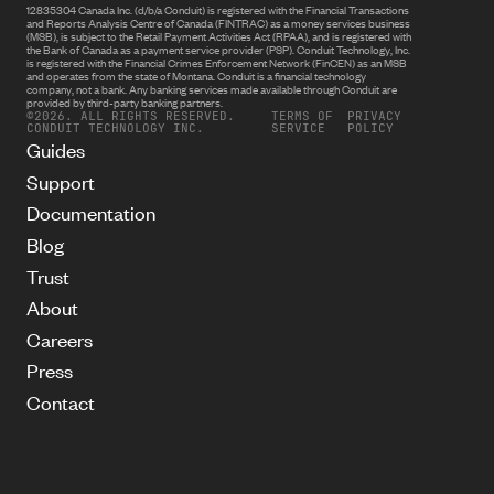
12835304 Canada Inc. (d/b/a Conduit) is registered with the Financial Transactions
and Reports Analysis Centre of Canada (FINTRAC) as a money services business
(MSB), is subject to the Retail Payment Activities Act (RPAA), and is registered with
the Bank of Canada as a payment service provider (PSP). Conduit Technology, Inc.
is registered with the Financial Crimes Enforcement Network (FinCEN) as an MSB
and operates from the state of Montana. Conduit is a financial technology
company, not a bank. Any banking services made available through Conduit are
provided by third-party banking partners.
©2026. ALL RIGHTS RESERVED.
TERMS OF
PRIVACY
CONDUIT TECHNOLOGY INC.
SERVICE
POLICY
Guides
Support
Documentation
Blog
Trust
About
Careers
Press
Contact