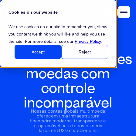
Cookies on our website
We use cookies on our site to remember you, show
you content we think you will like and help you use
the site. For more details, see our
Privacy Policy
.
Gerencie diferentes
GERENCIAR
Accept
Reject
moedas com
controle
incomparável
Nossas contas globais multimoeda
oferecem uma infraestrutura
financeira moderna, transparente e
programável para todos os seus
fluxos em USD e stablecoins.